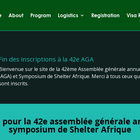
e
About
Program
Logistics
Registration
Visa 
Fin des inscriptions à la 42e AGA
Bienvenue sur le site de la 42ème Assemblée générale annue
(AGA) et Symposium de Shelter Afrique. Merci à tous ceux qu
sont inscrits.
pour la 42e assemblée générale an
symposium de Shelter Afrique