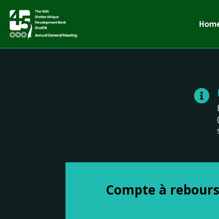
Hom

Compte à rebours 