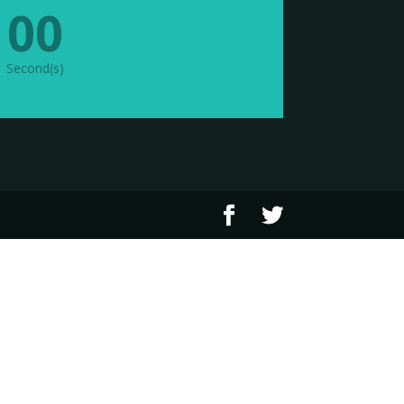
00
Second(s)