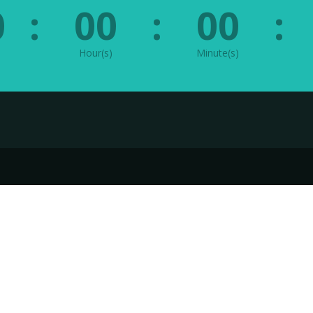
0
:
00
:
00
:
Hour(s)
Minute(s)